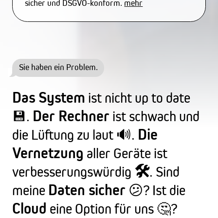
sicher und DSGVO-konform.
mehr
Sie haben ein Problem.
Das System
ist nicht up to date
Der Rechner
💾.
ist schwach und
Die
die Lüftung zu laut 🔊.
Vernetzung
aller Geräte ist
🛠️
verbesserungs­würdig
. Sind
Daten sicher
meine
😕? Ist die
Cloud
eine Option für uns 🤔?